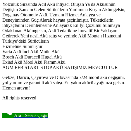
Yolculuk Sırasında Acil Akü ihtiyacı Oluşan Ya da Aküsünün
Değişim Zamanı Gelen Sürücülerin Yardımına Koşan Akümgelsin,
Doganay Otomotiv Akü. Uzmanı Hizmet Anlayışı ve
Deneyiminden Güç Alarak hayata geçirilmiştir. Tüketicilerin
ihtiyaçlarını Derinlemesine Anlayarak En İyi Çözümü Sunmaya
Odaklanan Akümgelsin, Akü Tedarikine İnovatif Bir Yaklaşım
Getirerek Yeni nesil Akü satış ve yerinde Akü Montajı Hizmetini
Türkiye’deki Sürücülerin
Hizmetine Sunmuştur
Varta Akü İnci Akü Mutlu Akü
Bosch Akü Duracell Hugel Akü
Exiad Akü Mool Akü Fiamm Akü
AGM EFB START STOP AKÜ SATIŞIMIZ MEVCUTTUR
Gebze, Darıca, Çayırova ve Dilovası'nda 7/24 mobil akü değişimi,
yol yardım ve garantili akü satışı. En yakın akücü ayağınıza gelsin.
Hemen arayın!
All rights reserved
Ara - Servis Çağır