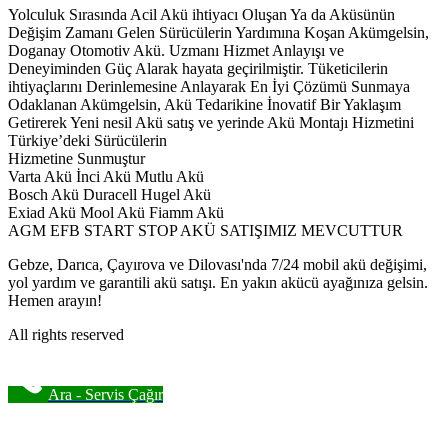
Yolculuk Sırasında Acil Akü ihtiyacı Oluşan Ya da Aküsünün
Değişim Zamanı Gelen Sürücülerin Yardımına Koşan Akümgelsin,
Doganay Otomotiv Akü. Uzmanı Hizmet Anlayışı ve
Deneyiminden Güç Alarak hayata geçirilmiştir. Tüketicilerin
ihtiyaçlarını Derinlemesine Anlayarak En İyi Çözümü Sunmaya
Odaklanan Akümgelsin, Akü Tedarikine İnovatif Bir Yaklaşım
Getirerek Yeni nesil Akü satış ve yerinde Akü Montajı Hizmetini
Türkiye’deki Sürücülerin
Hizmetine Sunmuştur
Varta Akü İnci Akü Mutlu Akü
Bosch Akü Duracell Hugel Akü
Exiad Akü Mool Akü Fiamm Akü
AGM EFB START STOP AKÜ SATIŞIMIZ MEVCUTTUR
Gebze, Darıca, Çayırova ve Dilovası'nda 7/24 mobil akü değişimi,
yol yardım ve garantili akü satışı. En yakın akücü ayağınıza gelsin.
Hemen arayın!
All rights reserved
Ara - Servis Çağır