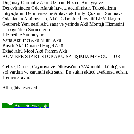
Doganay Otomotiv Akü. Uzmanı Hizmet Anlayışı ve
Deneyiminden Güç Alarak hayata geçirilmiştir. Tüketicilerin
ihtiyaçlarını Derinlemesine Anlayarak En İyi Çözümü Sunmaya
Odaklanan Akümgelsin, Akü Tedarikine İnovatif Bir Yaklaşım
Getirerek Yeni nesil Akü satış ve yerinde Akü Montajı Hizmetini
Türkiye’deki Sürücülerin
Hizmetine Sunmuştur
Varta Akü İnci Akü Mutlu Akü
Bosch Akü Duracell Hugel Akü
Exiad Akü Mool Akü Fiamm Akü
AGM EFB START STOP AKÜ SATIŞIMIZ MEVCUTTUR
Gebze, Darıca, Çayırova ve Dilovası'nda 7/24 mobil akü değişimi,
yol yardım ve garantili akü satışı. En yakın akücü ayağınıza gelsin.
Hemen arayın!
All rights reserved
Ara - Servis Çağır