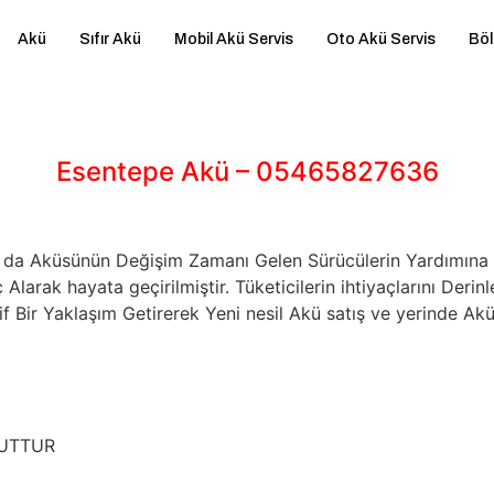
Akü
Sıfır Akü
Mobil Akü Servis
Oto Akü Servis
Böl
Esentepe Akü – 05465827636
 Ya da Aküsünün Değişim Zamanı Gelen Sürücülerin Yardımı
larak hayata geçirilmiştir. Tüketicilerin ihtiyaçlarını De
 Bir Yaklaşım Getirerek Yeni nesil Akü satış ve yerinde Akü
CUTTUR