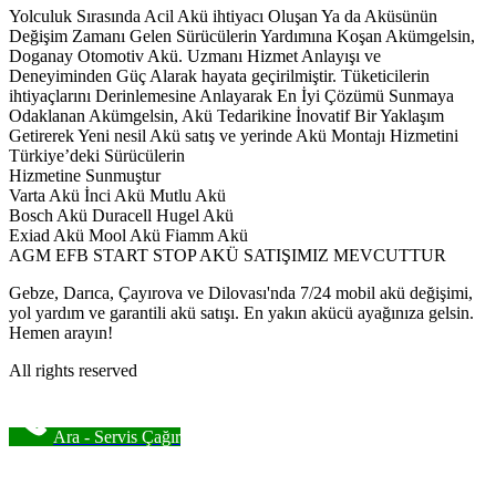
Yolculuk Sırasında Acil Akü ihtiyacı Oluşan Ya da Aküsünün
Değişim Zamanı Gelen Sürücülerin Yardımına Koşan Akümgelsin,
Doganay Otomotiv Akü. Uzmanı Hizmet Anlayışı ve
Deneyiminden Güç Alarak hayata geçirilmiştir. Tüketicilerin
ihtiyaçlarını Derinlemesine Anlayarak En İyi Çözümü Sunmaya
Odaklanan Akümgelsin, Akü Tedarikine İnovatif Bir Yaklaşım
Getirerek Yeni nesil Akü satış ve yerinde Akü Montajı Hizmetini
Türkiye’deki Sürücülerin
Hizmetine Sunmuştur
Varta Akü İnci Akü Mutlu Akü
Bosch Akü Duracell Hugel Akü
Exiad Akü Mool Akü Fiamm Akü
AGM EFB START STOP AKÜ SATIŞIMIZ MEVCUTTUR
Gebze, Darıca, Çayırova ve Dilovası'nda 7/24 mobil akü değişimi,
yol yardım ve garantili akü satışı. En yakın akücü ayağınıza gelsin.
Hemen arayın!
All rights reserved
Ara - Servis Çağır