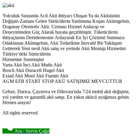
Yolculuk Sırasında Acil Akü ihtiyacı Oluşan Ya da Aküsünün
Değişim Zamanı Gelen Sürücülerin Yardımına Koşan Akümgelsin,
Doganay Otomotiv Akü. Uzmanı Hizmet Anlayışı ve
Deneyiminden Güç Alarak hayata geçirilmiştir. Tüketicilerin
ihtiyaçlarını Derinlemesine Anlayarak En İyi Çözümü Sunmaya
Odaklanan Akümgelsin, Akü Tedarikine İnovatif Bir Yaklaşım
Getirerek Yeni nesil Akü satış ve yerinde Akü Montajı Hizmetini
Türkiye’deki Sürücülerin
Hizmetine Sunmuştur
Varta Akü İnci Akü Mutlu Akü
Bosch Akü Duracell Hugel Akü
Exiad Akü Mool Akü Fiamm Akü
AGM EFB START STOP AKÜ SATIŞIMIZ MEVCUTTUR
Gebze, Darıca, Çayırova ve Dilovası'nda 7/24 mobil akü değişimi,
yol yardım ve garantili akü satışı. En yakın akücü ayağınıza gelsin.
Hemen arayın!
All rights reserved
Ara - Servis Çağır