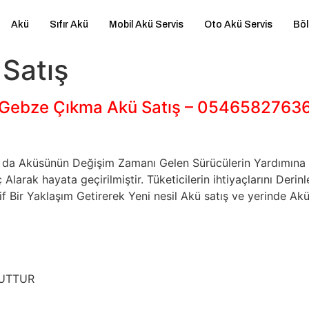
Akü
Sıfır Akü
Mobil Akü Servis
Oto Akü Servis
Böl
Satış
Gebze Çıkma Akü Satış – 0546582763
 Ya da Aküsünün Değişim Zamanı Gelen Sürücülerin Yardımı
larak hayata geçirilmiştir. Tüketicilerin ihtiyaçlarını De
 Bir Yaklaşım Getirerek Yeni nesil Akü satış ve yerinde Akü
CUTTUR