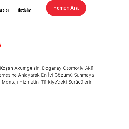
Hemen Ara
geler
İletişim
6
na Koşan Akümgelsin, Doganay Otomotiv Akü.
rinlemesine Anlayarak En İyi Çözümü Sunmaya
 Montajı Hizmetini Türkiye’deki Sürücülerin