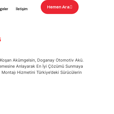
Hemen Ara
geler
İletişim
6
na Koşan Akümgelsin, Doganay Otomotiv Akü.
rinlemesine Anlayarak En İyi Çözümü Sunmaya
 Montajı Hizmetini Türkiye’deki Sürücülerin