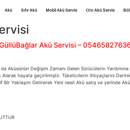
Akü
Sıfır Akü
Mobil Akü Servis
Oto Akü Servis
Böl
ervisi
GüllüBağlar Akü Servisi – 0546582763
 Ya da Aküsünün Değişim Zamanı Gelen Sürücülerin Yardımı
larak hayata geçirilmiştir. Tüketicilerin ihtiyaçlarını De
 Bir Yaklaşım Getirerek Yeni nesil Akü satış ve yerinde Akü
CUTTUR