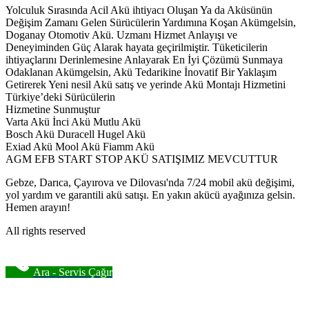
Yolculuk Sırasında Acil Akü ihtiyacı Oluşan Ya da Aküsünün
Değişim Zamanı Gelen Sürücülerin Yardımına Koşan Akümgelsin,
Doganay Otomotiv Akü. Uzmanı Hizmet Anlayışı ve
Deneyiminden Güç Alarak hayata geçirilmiştir. Tüketicilerin
ihtiyaçlarını Derinlemesine Anlayarak En İyi Çözümü Sunmaya
Odaklanan Akümgelsin, Akü Tedarikine İnovatif Bir Yaklaşım
Getirerek Yeni nesil Akü satış ve yerinde Akü Montajı Hizmetini
Türkiye’deki Sürücülerin
Hizmetine Sunmuştur
Varta Akü İnci Akü Mutlu Akü
Bosch Akü Duracell Hugel Akü
Exiad Akü Mool Akü Fiamm Akü
AGM EFB START STOP AKÜ SATIŞIMIZ MEVCUTTUR
Gebze, Darıca, Çayırova ve Dilovası'nda 7/24 mobil akü değişimi,
yol yardım ve garantili akü satışı. En yakın akücü ayağınıza gelsin.
Hemen arayın!
All rights reserved
Ara - Servis Çağır