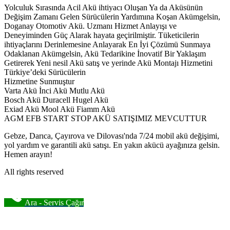
Yolculuk Sırasında Acil Akü ihtiyacı Oluşan Ya da Aküsünün
Değişim Zamanı Gelen Sürücülerin Yardımına Koşan Akümgelsin,
Doganay Otomotiv Akü. Uzmanı Hizmet Anlayışı ve
Deneyiminden Güç Alarak hayata geçirilmiştir. Tüketicilerin
ihtiyaçlarını Derinlemesine Anlayarak En İyi Çözümü Sunmaya
Odaklanan Akümgelsin, Akü Tedarikine İnovatif Bir Yaklaşım
Getirerek Yeni nesil Akü satış ve yerinde Akü Montajı Hizmetini
Türkiye’deki Sürücülerin
Hizmetine Sunmuştur
Varta Akü İnci Akü Mutlu Akü
Bosch Akü Duracell Hugel Akü
Exiad Akü Mool Akü Fiamm Akü
AGM EFB START STOP AKÜ SATIŞIMIZ MEVCUTTUR
Gebze, Darıca, Çayırova ve Dilovası'nda 7/24 mobil akü değişimi,
yol yardım ve garantili akü satışı. En yakın akücü ayağınıza gelsin.
Hemen arayın!
All rights reserved
Ara - Servis Çağır