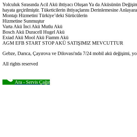
Yolculuk Sırasında Acil Akü ihtiyacı Oluşan Ya da Aküsünün Deği
hayata geçirilmiştir. Tüketicilerin ihtiyaçlarını Derinlemesine Anl
Montajı Hizmetini Türkiye’deki Sürücülerin
Hizmetine Sunmuştur
Varta Akü İnci Akü Mutlu Akü
Bosch Akü Duracell Hugel Akü
Exiad Akü Mool Akü Fiamm Akü
AGM EFB START STOP AKÜ SATIŞIMIZ MEVCUTTUR
Gebze, Darıca, Çayırova ve Dilovası'nda 7/24 mobil akü değişimi, yol
All rights reserved
Ara - Servis Çağır