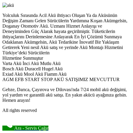
Yolculuk Sırasında Acil Akü ihtiyacı Oluşan Ya da Aküsünün
Değişim Zamanı Gelen Sürücülerin Yardımına Koşan Akümgelsin,
Doganay Otomotiv Akü. Uzmanı Hizmet Anlayışı ve
Deneyiminden Güç Alarak hayata geçirilmiştir. Tüketicilerin
ihtiyaçlarını Derinlemesine Anlayarak En İyi Çözümü Sunmaya
Odaklanan Akümgelsin, Akü Tedarikine İnovatif Bir Yaklaşım
Getirerek Yeni nesil Akü satış ve yerinde Akü Montajı Hizmetini
Türkiye’deki Sürücülerin
Hizmetine Sunmuştur
Varta Akü İnci Akü Mutlu Akü
Bosch Akü Duracell Hugel Akü
Exiad Akü Mool Akü Fiamm Akü
AGM EFB START STOP AKÜ SATIŞIMIZ MEVCUTTUR
Gebze, Darıca, Çayırova ve Dilovası'nda 7/24 mobil akü değişimi,
yol yardım ve garantili akü satışı. En yakın akücü ayağınıza gelsin.
Hemen arayın!
All rights reserved
Ara - Servis Çağır