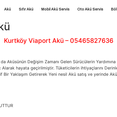
Akü
Sıfır Akü
Mobil Akü Servis
Oto Akü Servis
Böl
kü
Kurtköy Viaport Akü – 05465827636
 Ya da Aküsünün Değişim Zamanı Gelen Sürücülerin Yardımı
larak hayata geçirilmiştir. Tüketicilerin ihtiyaçlarını De
 Bir Yaklaşım Getirerek Yeni nesil Akü satış ve yerinde Akü
CUTTUR