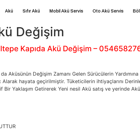
Akü
Sıfır Akü
Mobil Akü Servis
Oto Akü Servis
Böl
kü Değişim
ltepe Kapıda Akü Değişim – 05465827
 Ya da Aküsünün Değişim Zamanı Gelen Sürücülerin Yardımı
larak hayata geçirilmiştir. Tüketicilerin ihtiyaçlarını De
 Bir Yaklaşım Getirerek Yeni nesil Akü satış ve yerinde Akü
CUTTUR