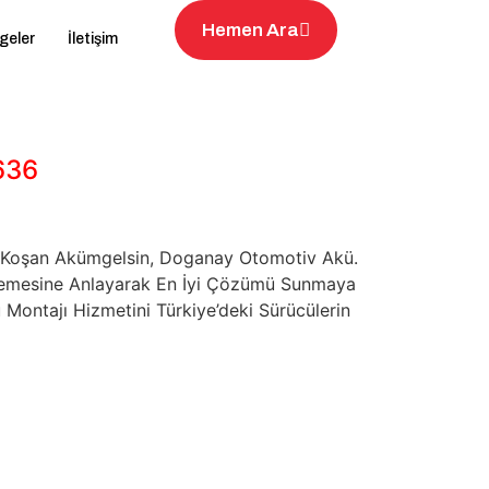
Hemen Ara
geler
İletişim
636
na Koşan Akümgelsin, Doganay Otomotiv Akü.
rinlemesine Anlayarak En İyi Çözümü Sunmaya
 Montajı Hizmetini Türkiye’deki Sürücülerin