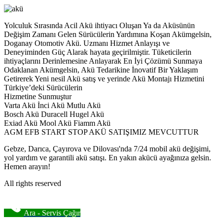
Yolculuk Sırasında Acil Akü ihtiyacı Oluşan Ya da Aküsünün
Değişim Zamanı Gelen Sürücülerin Yardımına Koşan Akümgelsin,
Doganay Otomotiv Akü. Uzmanı Hizmet Anlayışı ve
Deneyiminden Güç Alarak hayata geçirilmiştir. Tüketicilerin
ihtiyaçlarını Derinlemesine Anlayarak En İyi Çözümü Sunmaya
Odaklanan Akümgelsin, Akü Tedarikine İnovatif Bir Yaklaşım
Getirerek Yeni nesil Akü satış ve yerinde Akü Montajı Hizmetini
Türkiye’deki Sürücülerin
Hizmetine Sunmuştur
Varta Akü İnci Akü Mutlu Akü
Bosch Akü Duracell Hugel Akü
Exiad Akü Mool Akü Fiamm Akü
AGM EFB START STOP AKÜ SATIŞIMIZ MEVCUTTUR
Gebze, Darıca, Çayırova ve Dilovası'nda 7/24 mobil akü değişimi,
yol yardım ve garantili akü satışı. En yakın akücü ayağınıza gelsin.
Hemen arayın!
All rights reserved
Ara - Servis Çağır