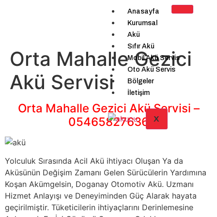
Anasayfa
Kurumsal
Akü
Sıfır Akü
Orta Mahalle Gezici
Mobil Akü Servis
Oto Akü Servis
Akü Servisi
Bölgeler
İletişim
Orta Mahalle Gezici Akü Servisi –
X
05465827636
Yolculuk Sırasında Acil Akü ihtiyacı Oluşan Ya da
Aküsünün Değişim Zamanı Gelen Sürücülerin Yardımına
Koşan Akümgelsin, Doganay Otomotiv Akü. Uzmanı
Hizmet Anlayışı ve Deneyiminden Güç Alarak hayata
geçirilmiştir. Tüketicilerin ihtiyaçlarını Derinlemesine