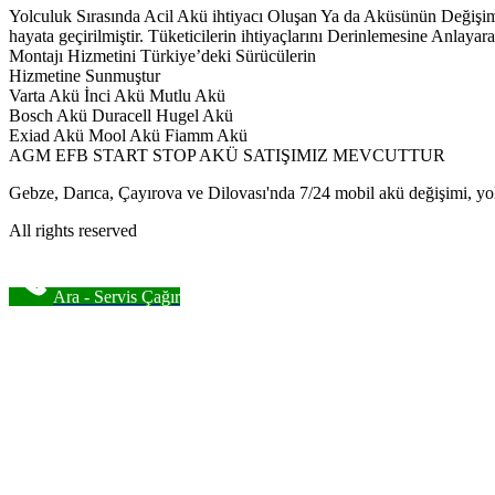
Yolculuk Sırasında Acil Akü ihtiyacı Oluşan Ya da Aküsünün Deği
hayata geçirilmiştir. Tüketicilerin ihtiyaçlarını Derinlemesine Anl
Montajı Hizmetini Türkiye’deki Sürücülerin
Hizmetine Sunmuştur
Varta Akü İnci Akü Mutlu Akü
Bosch Akü Duracell Hugel Akü
Exiad Akü Mool Akü Fiamm Akü
AGM EFB START STOP AKÜ SATIŞIMIZ MEVCUTTUR
Gebze, Darıca, Çayırova ve Dilovası'nda 7/24 mobil akü değişimi, yol
All rights reserved
Ara - Servis Çağır