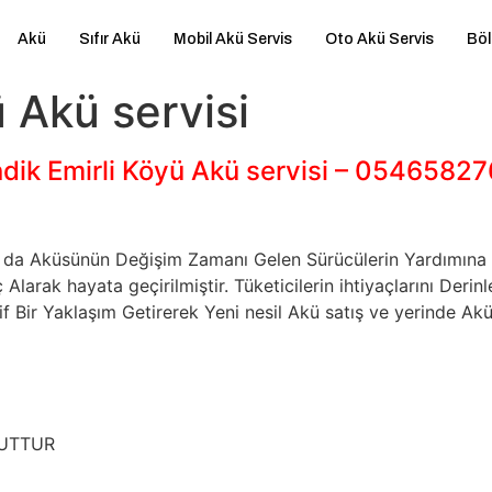
Akü
Sıfır Akü
Mobil Akü Servis
Oto Akü Servis
Böl
 Akü servisi
dik Emirli Köyü Akü servisi – 0546582
 Ya da Aküsünün Değişim Zamanı Gelen Sürücülerin Yardımı
larak hayata geçirilmiştir. Tüketicilerin ihtiyaçlarını De
 Bir Yaklaşım Getirerek Yeni nesil Akü satış ve yerinde Akü
CUTTUR