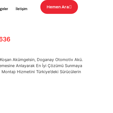
Hemen Ara
geler
İletişim
7636
na Koşan Akümgelsin, Doganay Otomotiv Akü.
rinlemesine Anlayarak En İyi Çözümü Sunmaya
 Montajı Hizmetini Türkiye’deki Sürücülerin