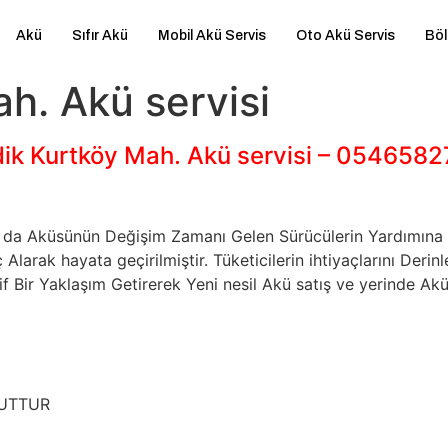
Akü
Sıfır Akü
Mobil Akü Servis
Oto Akü Servis
Böl
h. Akü servisi
ik Kurtköy Mah. Akü servisi – 054658
 Ya da Aküsünün Değişim Zamanı Gelen Sürücülerin Yardımı
larak hayata geçirilmiştir. Tüketicilerin ihtiyaçlarını De
 Bir Yaklaşım Getirerek Yeni nesil Akü satış ve yerinde Akü
CUTTUR