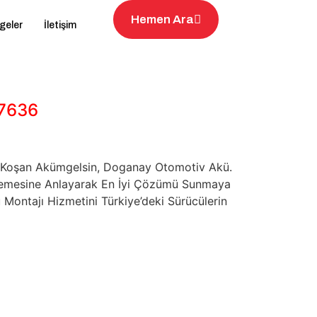
Hemen Ara
geler
İletişim
27636
na Koşan Akümgelsin, Doganay Otomotiv Akü.
rinlemesine Anlayarak En İyi Çözümü Sunmaya
 Montajı Hizmetini Türkiye’deki Sürücülerin