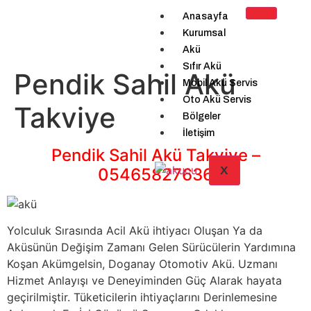
Anasayfa
Kurumsal
Akü
Sıfır Akü
Pendik Sahil Akü
Mobil Akü Servis
Oto Akü Servis
Takviye
Bölgeler
İletişim
Pendik Sahil Akü Takviye –
X
05465827636
Yolculuk Sırasında Acil Akü ihtiyacı Oluşan Ya da
Aküsünün Değişim Zamanı Gelen Sürücülerin Yardımına
Koşan Akümgelsin, Doganay Otomotiv Akü. Uzmanı
Hizmet Anlayışı ve Deneyiminden Güç Alarak hayata
geçirilmiştir. Tüketicilerin ihtiyaçlarını Derinlemesine