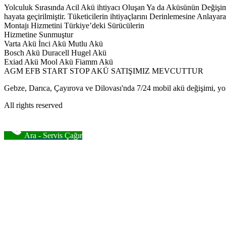
Yolculuk Sırasında Acil Akü ihtiyacı Oluşan Ya da Aküsünün Deği
hayata geçirilmiştir. Tüketicilerin ihtiyaçlarını Derinlemesine Anl
Montajı Hizmetini Türkiye’deki Sürücülerin
Hizmetine Sunmuştur
Varta Akü İnci Akü Mutlu Akü
Bosch Akü Duracell Hugel Akü
Exiad Akü Mool Akü Fiamm Akü
AGM EFB START STOP AKÜ SATIŞIMIZ MEVCUTTUR
Gebze, Darıca, Çayırova ve Dilovası'nda 7/24 mobil akü değişimi, yol
All rights reserved
Ara - Servis Çağır