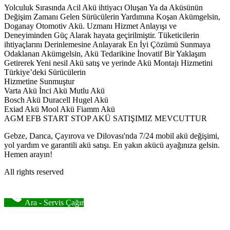
Yolculuk Sırasında Acil Akü ihtiyacı Oluşan Ya da Aküsünün
Değişim Zamanı Gelen Sürücülerin Yardımına Koşan Akümgelsin,
Doganay Otomotiv Akü. Uzmanı Hizmet Anlayışı ve
Deneyiminden Güç Alarak hayata geçirilmiştir. Tüketicilerin
ihtiyaçlarını Derinlemesine Anlayarak En İyi Çözümü Sunmaya
Odaklanan Akümgelsin, Akü Tedarikine İnovatif Bir Yaklaşım
Getirerek Yeni nesil Akü satış ve yerinde Akü Montajı Hizmetini
Türkiye’deki Sürücülerin
Hizmetine Sunmuştur
Varta Akü İnci Akü Mutlu Akü
Bosch Akü Duracell Hugel Akü
Exiad Akü Mool Akü Fiamm Akü
AGM EFB START STOP AKÜ SATIŞIMIZ MEVCUTTUR
Gebze, Darıca, Çayırova ve Dilovası'nda 7/24 mobil akü değişimi,
yol yardım ve garantili akü satışı. En yakın akücü ayağınıza gelsin.
Hemen arayın!
All rights reserved
Ara - Servis Çağır