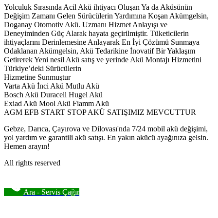
Yolculuk Sırasında Acil Akü ihtiyacı Oluşan Ya da Aküsünün
Değişim Zamanı Gelen Sürücülerin Yardımına Koşan Akümgelsin,
Doganay Otomotiv Akü. Uzmanı Hizmet Anlayışı ve
Deneyiminden Güç Alarak hayata geçirilmiştir. Tüketicilerin
ihtiyaçlarını Derinlemesine Anlayarak En İyi Çözümü Sunmaya
Odaklanan Akümgelsin, Akü Tedarikine İnovatif Bir Yaklaşım
Getirerek Yeni nesil Akü satış ve yerinde Akü Montajı Hizmetini
Türkiye’deki Sürücülerin
Hizmetine Sunmuştur
Varta Akü İnci Akü Mutlu Akü
Bosch Akü Duracell Hugel Akü
Exiad Akü Mool Akü Fiamm Akü
AGM EFB START STOP AKÜ SATIŞIMIZ MEVCUTTUR
Gebze, Darıca, Çayırova ve Dilovası'nda 7/24 mobil akü değişimi,
yol yardım ve garantili akü satışı. En yakın akücü ayağınıza gelsin.
Hemen arayın!
All rights reserved
Ara - Servis Çağır