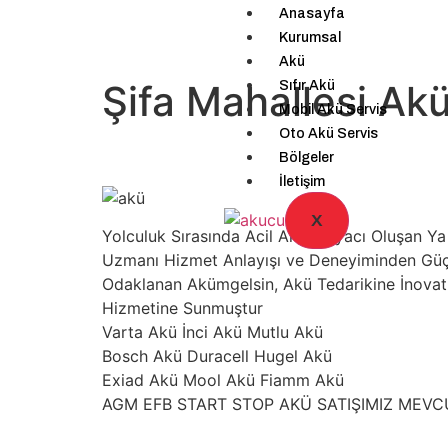
Anasayfa
Kurumsal
Akü
Şifa Mahallesi Ak
Sıfır Akü
Mobil Akü Servis
Oto Akü Servis
Bölgeler
İletişim
X
Yolculuk Sırasında Acil Akü ihtiyacı Oluşan
Uzmanı Hizmet Anlayışı ve Deneyiminden Güç A
Odaklanan Akümgelsin, Akü Tedarikine İnovatif
Hizmetine Sunmuştur
Varta Akü İnci Akü Mutlu Akü
Bosch Akü Duracell Hugel Akü
Exiad Akü Mool Akü Fiamm Akü
AGM EFB START STOP AKÜ SATIŞIMIZ MEV