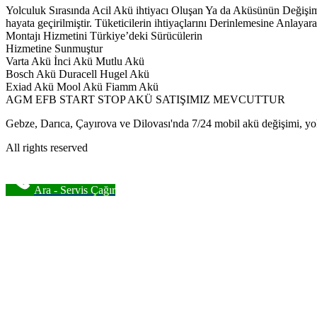
Yolculuk Sırasında Acil Akü ihtiyacı Oluşan Ya da Aküsünün Deği
hayata geçirilmiştir. Tüketicilerin ihtiyaçlarını Derinlemesine Anl
Montajı Hizmetini Türkiye’deki Sürücülerin
Hizmetine Sunmuştur
Varta Akü İnci Akü Mutlu Akü
Bosch Akü Duracell Hugel Akü
Exiad Akü Mool Akü Fiamm Akü
AGM EFB START STOP AKÜ SATIŞIMIZ MEVCUTTUR
Gebze, Darıca, Çayırova ve Dilovası'nda 7/24 mobil akü değişimi, yol
All rights reserved
Ara - Servis Çağır