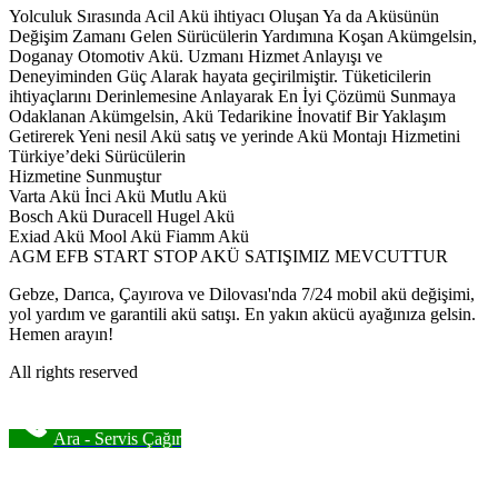
Yolculuk Sırasında Acil Akü ihtiyacı Oluşan Ya da Aküsünün
Değişim Zamanı Gelen Sürücülerin Yardımına Koşan Akümgelsin,
Doganay Otomotiv Akü. Uzmanı Hizmet Anlayışı ve
Deneyiminden Güç Alarak hayata geçirilmiştir. Tüketicilerin
ihtiyaçlarını Derinlemesine Anlayarak En İyi Çözümü Sunmaya
Odaklanan Akümgelsin, Akü Tedarikine İnovatif Bir Yaklaşım
Getirerek Yeni nesil Akü satış ve yerinde Akü Montajı Hizmetini
Türkiye’deki Sürücülerin
Hizmetine Sunmuştur
Varta Akü İnci Akü Mutlu Akü
Bosch Akü Duracell Hugel Akü
Exiad Akü Mool Akü Fiamm Akü
AGM EFB START STOP AKÜ SATIŞIMIZ MEVCUTTUR
Gebze, Darıca, Çayırova ve Dilovası'nda 7/24 mobil akü değişimi,
yol yardım ve garantili akü satışı. En yakın akücü ayağınıza gelsin.
Hemen arayın!
All rights reserved
Ara - Servis Çağır