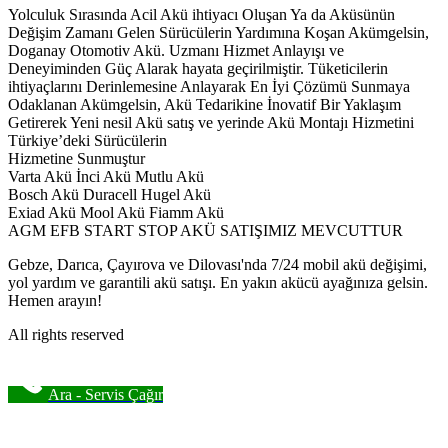
Yolculuk Sırasında Acil Akü ihtiyacı Oluşan Ya da Aküsünün
Değişim Zamanı Gelen Sürücülerin Yardımına Koşan Akümgelsin,
Doganay Otomotiv Akü. Uzmanı Hizmet Anlayışı ve
Deneyiminden Güç Alarak hayata geçirilmiştir. Tüketicilerin
ihtiyaçlarını Derinlemesine Anlayarak En İyi Çözümü Sunmaya
Odaklanan Akümgelsin, Akü Tedarikine İnovatif Bir Yaklaşım
Getirerek Yeni nesil Akü satış ve yerinde Akü Montajı Hizmetini
Türkiye’deki Sürücülerin
Hizmetine Sunmuştur
Varta Akü İnci Akü Mutlu Akü
Bosch Akü Duracell Hugel Akü
Exiad Akü Mool Akü Fiamm Akü
AGM EFB START STOP AKÜ SATIŞIMIZ MEVCUTTUR
Gebze, Darıca, Çayırova ve Dilovası'nda 7/24 mobil akü değişimi,
yol yardım ve garantili akü satışı. En yakın akücü ayağınıza gelsin.
Hemen arayın!
All rights reserved
Ara - Servis Çağır