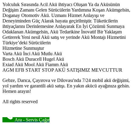
Yolculuk Sırasında Acil Akü ihtiyacı Oluşan Ya da Aküsünün
Değişim Zamanı Gelen Sürücülerin Yardımına Koşan Akümgelsin,
Doganay Otomotiv Akü. Uzmanı Hizmet Anlayışı ve
Deneyiminden Güç Alarak hayata geçirilmiştir. Tüketicilerin
ihtiyaçlarını Derinlemesine Anlayarak En İyi Çözümü Sunmaya
Odaklanan Akümgelsin, Akü Tedarikine İnovatif Bir Yaklaşım
Getirerek Yeni nesil Akü satış ve yerinde Akü Montajı Hizmetini
Türkiye’deki Sürücülerin
Hizmetine Sunmuştur
Varta Akü İnci Akü Mutlu Akü
Bosch Akü Duracell Hugel Akü
Exiad Akü Mool Akü Fiamm Akü
AGM EFB START STOP AKÜ SATIŞIMIZ MEVCUTTUR
Gebze, Darıca, Çayırova ve Dilovası'nda 7/24 mobil akü değişimi,
yol yardım ve garantili akü satışı. En yakın akücü ayağınıza gelsin.
Hemen arayın!
All rights reserved
Ara - Servis Çağır